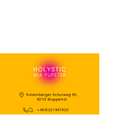
Katernberger Schulweg 95,
42113 Wuppertal
+4915227447420
mia@holysticuniverse.co
m