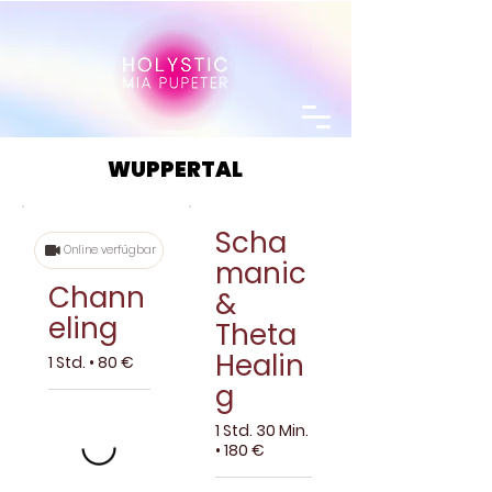
WUPPERTAL
WUPPERTAL
Scha
Online verfügbar
manic
Chann
&
eling
Theta
Healin
1 Std. • 80 €
g
1 Std. 30 Min.
• 180 €