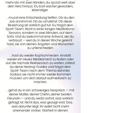
mehr als mit zwei Händen, du spürst weit über
dein Herz hinaus. Du bist wacher geworden,
lebendiger.
....​
musst eine Entscheidung treffen. Ob du den
Job annimmst. Ob du umziehst. Ob diese
Beziehung dir wirklich gut tut. Du fragst dein
Spirit-Team. Nicht in einer langen Meditations-
Session, sondern in zwei Minuten, auf dem
Sofa. Und du bekommst eine Antwort, der du
vertraust — weil du in dieser Woche gelernt
hast, sie von deinen Ängsten und Wünschen
zu unterscheiden.
....hast du wieder Kopfschmerzen. Anstatt
wieder ein neues Medikament zu testen oder
auf die nächste Reikisession zu warten, bittest
du deine Healing-Guides und fragst dein
Spirit-Team nach dem Thema dahinter.
Sodass sie nicht immer wieder kommen
müssen um dich darauf aufmerksam zu
machen.
....gehst du in ein schwieriges Gespräch — mit
deiner Mutter, deiner Chefin, deiner besten
Freundin — und du weißt sofort, was wirklich
gefragt ist. Nicht das, was gesagt wird. Das,
was darunter liegt. Ihr redet nicht mehr
aneinander vorbei.. Klarheit in deinen