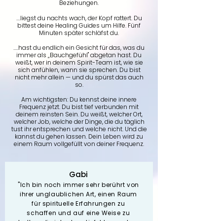
Beziehungen.
....liegst du nachts wach, der Kopf rattert. Du
bittest deine Healing Guides um Hilfe. Fünf
Minuten später schläfst du.
.....hast du endlich ein Gesicht für das, was du
immer als „Bauchgefühl" abgetan hast. Du
weißt, wer in deinem Spirit-Team ist, wie sie
sich anfühlen, wann sie sprechen. Du bist
nicht mehr allein — und du spürst das auch
so.
Am wichtigsten: Du kennst deine innere
Frequenz jetzt. Du bist tief verbunden mit
deinem reinsten Sein. Du weißt, welcher Ort,
welcher Job, welche der Dinge, die du täglich
tust ihr entsprechen und welche nicht. Und die
kannst du gehen lassen.
Dein Leben wird zu
einem Raum vollgefüllt von deiner Frequenz.
Gabi
"Ich bin noch immer sehr berührt von
ihrer unglaublichen Art, einen Raum
für spirituelle Erfahrungen zu
schaffen und auf eine Weise zu