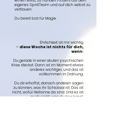
lernen willst, zu hundert Prozent auf dein
eigenes SpiritTeam und auf dich selbst zu
vertrauen.
Du bereit bist für Magie.
Ehrlichkeit ist mir wichtig
—
diese Woche ist nichts für dich,
wenn:
Du gerade in einer akuten psychischen
Krise steckst. Dann ist im Moment etwas
anderes wichtiger, und das ist
vollkommen in Ordnung.
Du dir erhoffst, danach anderen sagen
zu können, was ihr Schicksal ist. Das ist
nicht, wofür Hellsinne da sind. Und es ist
auch nicht, was du hier lernst.
Du noch nie wirklich geschaut hast, was
in dir los ist — in keiner Form. Die
feinstoffliche Welt braucht einen stabilen
Boden für den Kontakt.