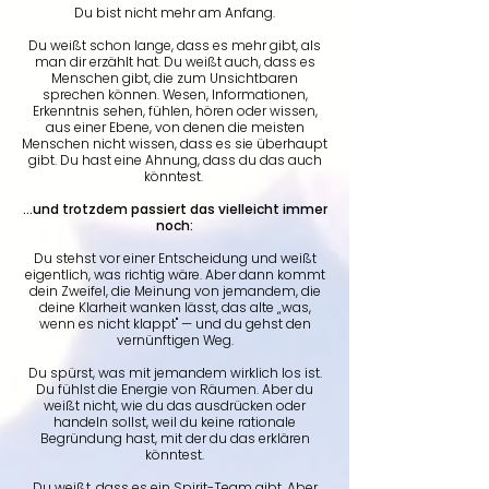
Du bist nicht mehr am Anfang.
Du weißt schon lange, dass es mehr gibt, als
man dir erzählt hat. Du weißt auch, dass es
Menschen gibt, die zum Unsichtbaren
sprechen können. Wesen, Informationen,
Erkenntnis sehen, fühlen, hören oder wissen,
aus einer Ebene, von denen die meisten
Menschen nicht wissen, dass es sie überhaupt
gibt. Du hast eine Ahnung, dass du das auch
könntest.
...und trotzdem passiert das vielleicht immer
noch:
Du stehst vor einer Entscheidung und weißt
eigentlich, was richtig wäre. Aber dann kommt
dein Zweifel, die Meinung von jemandem, die
deine Klarheit wanken lässt, das alte „was,
wenn es nicht klappt" — und du gehst den
vernünftigen Weg.
Du spürst, was mit jemandem wirklich los ist.
Du fühlst die Energie von Räumen. Aber du
weißt nicht, wie du das ausdrücken oder
handeln sollst, weil du keine rationale
Begründung hast, mit der du das erklären
könntest.
Du weißt, dass es ein Spirit-Team gibt. Aber