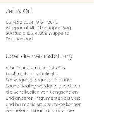
Zeit & Ort
05. März 2024, 19:15 – 20:45
Wuppertal, Alter Lenneper Weg
20/studio 105, 42289 Wuppertal,
Deutschland
Über die Veranstaltung
Alles in und um uns hat eine 
bestimmte physikalische 
Schwingungsfrequenz. In einem 
Sound Healing werden diese durch 
die Schallwellen von Klangschalen 
und anderen Instrumenten aktiviert 
und harmonisiert. Die Effekte können 
von tiefer Entspannung, über die 
Lösung von Blockaden bis zu 
physischen Effekten im Körperraum 
reichen. Komm vorbei, kuschel dich 